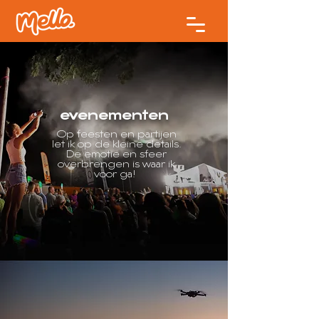
evenementen
Op feesten en partijen
let ik op de kleine details.
De emotie en sfeer
overbrengen is waar ik
voor ga!