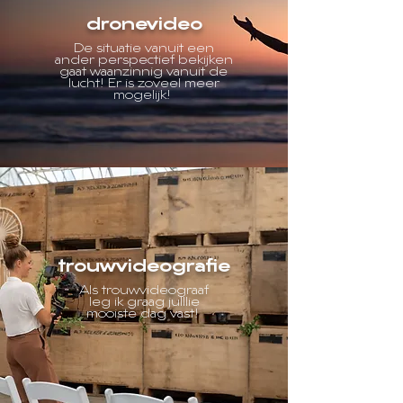
dronevideo
De situatie vanuit een
ander perspectief bekijken
gaat waanzinnig vanuit de
lucht! Er is zoveel meer
mogelijk!
trouwvideografie
Als trouwvideograaf
leg ik graag julllie
mooiste dag vast!