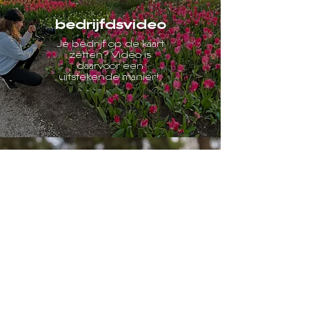
bedrijfdsvideo
Je bedrijf op de kaart
zetten? Video is
daarvoor een
uitstekende manier!
aanvraag
Staat dat wat je zoekt er
niet tussen? Laat een
bericht achter en dan
kijken we samen naar de
mogelijkheden!