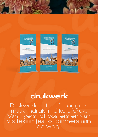
drukwerk
Drukwerk dat blijft hangen,
maak indruk in elke afdruk.
Van flyers tot posters en van
visitekaartjes tot banners aan
de weg.