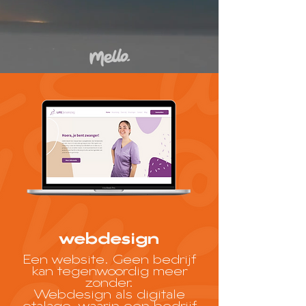
webdesign
Een website. Geen bedrijf
kan tegenwoordig meer
zonder.
Webdesign als digitale